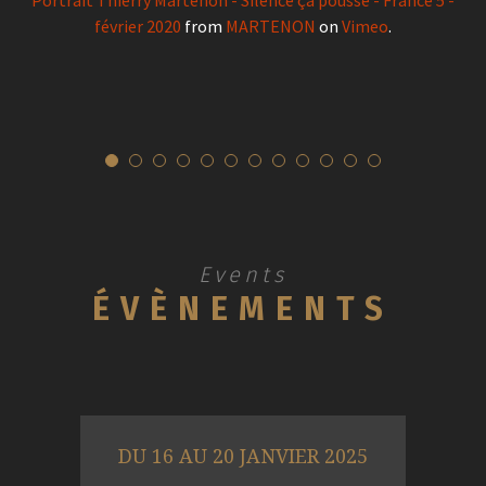
Portrait Thierry Martenon - Silence ça pousse - France 5 -
février 2020
from
MARTENON
on
Vimeo
.
Events
ÉVÈNEMENTS
DU 16 AU 20 JANVIER 2025